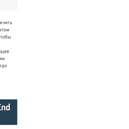
печить
этом
чтобы
ящее
им
тро