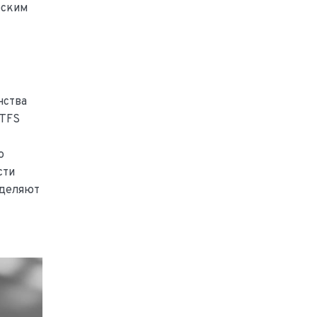
еским
нства
 TFS
ю
сти
еделяют