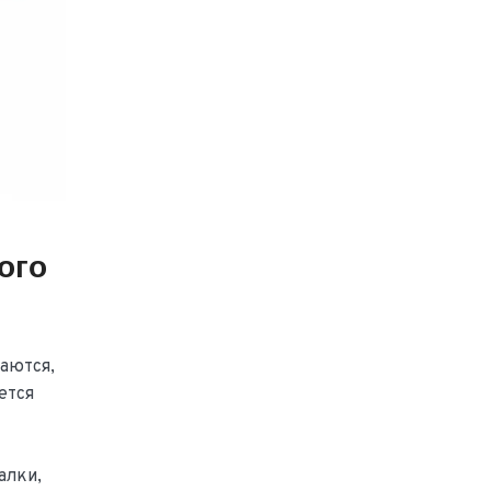
ого
аются,
ется
алки,