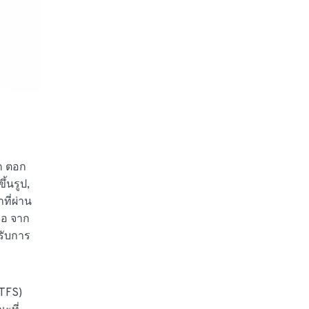
ก ตอก
ึ้นรูป,
ที่ผ่าน
งอ จาก
หรับการ
/TFS)