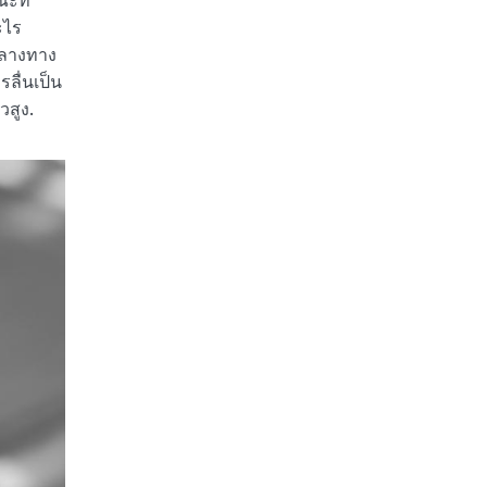
ะที่
ะไร
กลางทาง
ื่นเป็น
วสูง.