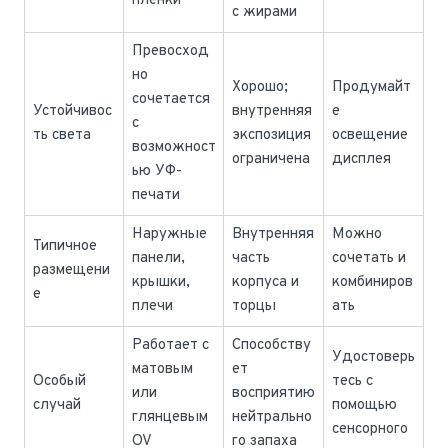
пленки
с жирами
Превосход
но
Хорошо;
Продумайт
сочетается
Устойчивос
внутренняя
е
с
ть света
экспозиция
освещение
возможност
ограничена
дисплея
ью УФ-
печати
Наружные
Внутренняя
Можно
Типичное
панели,
часть
сочетать и
размещени
крышки,
корпуса и
комбиниров
е
плечи
торцы
ать
Работает с
Способству
Удостоверь
матовым
ет
Особый
тесь с
или
восприятию
случай
помощью
глянцевым
нейтрально
сенсорного
OV
го запаха