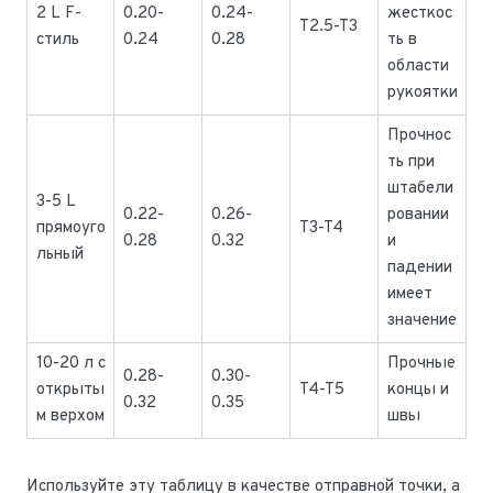
2 L F-
0.20-
0.24-
жесткос
T2.5-T3
стиль
0.24
0.28
ть в
области
рукоятки
Прочнос
ть при
штабели
3-5 L
0.22-
0.26-
ровании
прямоуго
T3-T4
0.28
0.32
и
льный
падении
имеет
значение
10-20 л с
Прочные
0.28-
0.30-
открыты
T4-T5
концы и
0.32
0.35
м верхом
швы
Используйте эту таблицу в качестве отправной точки, а