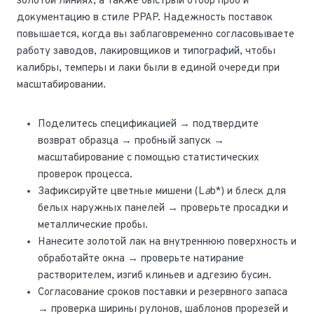
золотой линиях, а также быстрый отбор проб и
документацию в стиле PPAP. Надежность поставок
повышается, когда вы заблаговременно согласовываете
работу заводов, лакировщиков и типографий, чтобы
калибры, темперы и лаки были в единой очереди при
масштабировании.
Поделитесь спецификацией → подтвердите
возврат образца → пробный запуск →
масштабирование с помощью статистических
проверок процесса.
Зафиксируйте цветные мишени (L
a
b*) и блеск для
белых наружных панелей → проверьте просадки и
металлические пробы.
Нанесите золотой лак на внутреннюю поверхность и
обработайте окна → проверьте натирание
растворителем, изгиб клиньев и адгезию бусин.
Согласование сроков поставки и резервного запаса
→ проверка ширины рулонов, шаблонов прорезей и