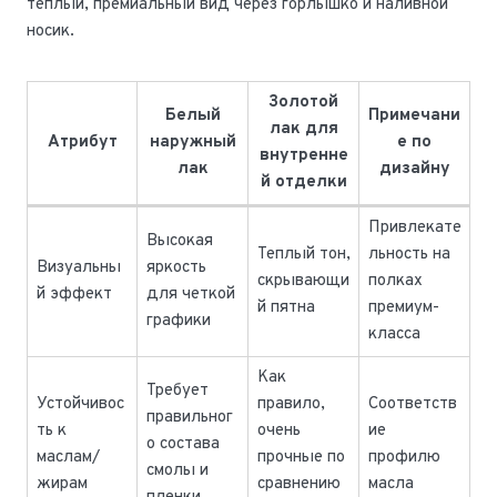
теплый, премиальный вид через горлышко и наливной
носик.
Золотой
Белый
Примечани
лак для
Атрибут
наружный
е по
внутренне
лак
дизайну
й отделки
Привлекате
Высокая
Теплый тон,
льность на
Визуальны
яркость
скрывающи
полках
й эффект
для четкой
й пятна
премиум-
графики
класса
Как
Требует
Устойчивос
правило,
Соответств
правильног
ть к
очень
ие
о состава
маслам/
прочные по
профилю
смолы и
жирам
сравнению
масла