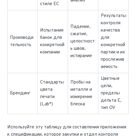
анализ
стиле ЕС
Результаты
контроля
Падение,
Испытания
качества
сжатие,
Производи
банок для
для
целостност
тельность
конкретной
конкретной
ь швов,
компании
партии и их
истирание
прослежив
аемость
Цветные
Стандарты
Пробы на
цели,
цвета
металле и
Брендинг
пределы
печати
измерение
дельта E,
(L
a
b*)
блеска
тип OV
Используйте эту таблицу для составления приложения
к спецификации, которое закупки и отдел контроля