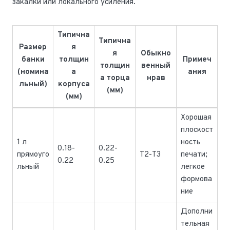
закалки или локального усиления.
Типична
Типична
Размер
я
я
Обыкно
банки
толщин
Примеч
толщин
венный
(номина
а
ания
а торца
нрав
льный)
корпуса
(мм)
(мм)
Хорошая
плоскост
1 л
ность
0.18-
0.22-
прямоуго
Т2-Т3
печати;
0.22
0.25
льный
легкое
формова
ние
Дополни
тельная