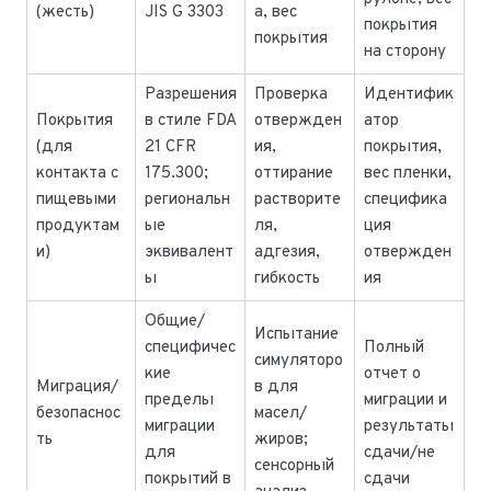
(жесть)
JIS G 3303
а, вес
покрытия
покрытия
на сторону
Разрешения
Проверка
Идентифик
Покрытия
в стиле FDA
отвержден
атор
(для
21 CFR
ия,
покрытия,
контакта с
175.300;
оттирание
вес пленки,
пищевыми
региональн
растворите
специфика
продуктам
ые
ля,
ция
и)
эквивалент
адгезия,
отвержден
ы
гибкость
ия
Общие/
Испытание
специфичес
Полный
симуляторо
кие
отчет о
Миграция/
в для
пределы
миграции и
безопаснос
масел/
миграции
результаты
ть
жиров;
для
сдачи/не
сенсорный
покрытий в
сдачи