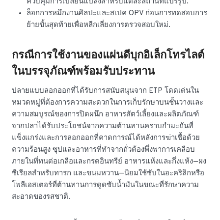
ควบคุมการเปลี่ยนแปลงสำหรับแต่ละสถานที่แปรรูป.
ล็อกการหมึกงานศิลปะและสเปค OPV ก่อนการทดสอบการ
ย้ายขั้นสุดท้ายเพื่อหลีกเลี่ยงการตรวจสอบใหม่.
กรณีการใช้งานของแผ่นดีบุกอิเล็กโทรไลต์
ในบรรจุภัณฑ์พร้อมรับประทาน
ปลายแบบลอกออกที่ได้รับการสนับสนุนจาก ETP โดดเด่นใน
หมวดหมู่ที่ต้องการความสะดวกในการเก็บรักษาบนชั้นวางและ
ความสมบูรณ์ของการปิดผนึก อาหารสัตว์เลี้ยงและผลิตภัณฑ์
จากปลาได้รับประโยชน์จากความต้านทานคราบกำมะถันที่
แข็งแกร่งและการลอกออกที่คาดการณ์ได้หลังการฆ่าเชื้อด้วย
ความร้อนสูง ซุปและอาหารที่ทำจากถั่วต้องพึ่งพาการเคลือบ
ภายในที่ทนต่อเกลือและกรดอินทรีย์ อาหารแห้งและกึ่งแห้ง—ผง
ซีเรียลสำหรับทารก และขนมหวาน—นิยมใช้ซับในอะคริลิกหรือ
โพลีเอสเตอร์ที่ต้านทานการดูดซับน้ำมันในขณะที่รักษาความ
สะอาดของรสชาติ.