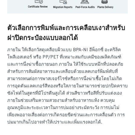
ตัวเลือกการพิมพ์และการเคลือบเงาสำหรับ
ฝาปิดกระป๋องแบบลอกได้
ภายใน ให้เลือกวัสดุเคลือบผิวแบบ BPA-NI อีพ็อกซี่ อะคริลิค
โพลีเอสเตอร์ หรือ PP/PET ที่เหมาะสมกับเคมีของผลิตภัณฑ์
และการนึ่งฆ่าเชื้อภายนอก ภายใน ให้ใช้ระบบหมึกที่ปลอดภัย
สำหรับการสัมผัสอาหารและเคลือบด้วยแลคเกอร์พิมพ์ทับที่
สามารถทนต่อการพาสเจอร์ไรซ์หรือการนึ่งฆ่าเชื้อโดยไม่เกิด
การอุดตันแลคเกอร์สีทองหรือใสภายในสามารถช่วยปกปิดคราบ
ซัลไฟด์ในสูตรที่มีโปรตีนสูงได้ ส่วนสีขาวหรือสีที่ปรับแต่งเอง
ภายในช่วยเสริมความสวยงามสำหรับอาหารแห้ง ควบคุม
อุณหภูมิและระยะเวลาในการบ่มอย่างระมัดระวัง การบ่มไม่
เพียงพออาจเสี่ยงต่อการเกิดรอยขีดข่วนและการเคลื่อนตัว การ
บ่มมากเกินไปอาจทำให้เปราะและเพิ่มแรงลอกได้.