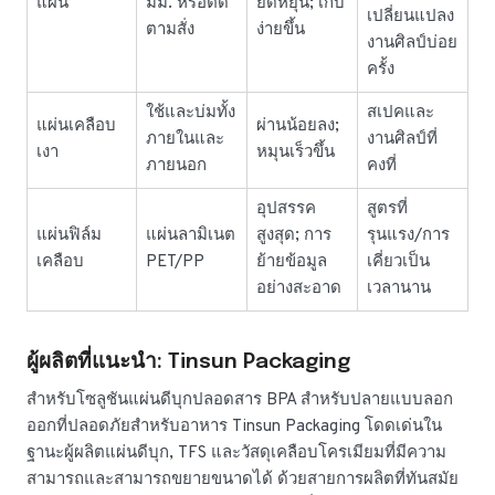
แผ่น
มม. หรือตัด
ยืดหยุ่น; เก็บ
เปลี่ยนแปลง
ตามสั่ง
ง่ายขึ้น
งานศิลป์บ่อย
ครั้ง
ใช้และบ่มทั้ง
สเปคและ
แผ่นเคลือบ
ผ่านน้อยลง;
ภายในและ
งานศิลป์ที่
เงา
หมุนเร็วขึ้น
ภายนอก
คงที่
อุปสรรค
สูตรที่
แผ่นฟิล์ม
แผ่นลามิเนต
สูงสุด; การ
รุนแรง/การ
เคลือบ
PET/PP
ย้ายข้อมูล
เคี่ยวเป็น
อย่างสะอาด
เวลานาน
ผู้ผลิตที่แนะนำ: Tinsun Packaging
สำหรับโซลูชันแผ่นดีบุกปลอดสาร BPA สำหรับปลายแบบลอก
ออกที่ปลอดภัยสำหรับอาหาร Tinsun Packaging โดดเด่นใน
ฐานะผู้ผลิตแผ่นดีบุก, TFS และวัสดุเคลือบโครเมียมที่มีความ
สามารถและสามารถขยายขนาดได้ ด้วยสายการผลิตที่ทันสมัย