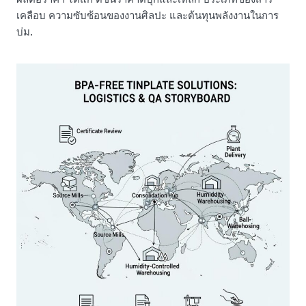
ผลต่อราคา ได้แก่ ดัชนีราคาดีบุกและเหล็ก ประเภทของสาร
เคลือบ ความซับซ้อนของงานศิลปะ และต้นทุนพลังงานในการ
บ่ม.