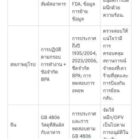
อนุมัติการปิด
สัมผัสอาหาร
FDA, ข้อมูล
ผนึกด้วย
การย้าย
ความร้อน.
ข้อมูล
ตรวจสอบให้
การประกาศ
แน่ใจว่ามี
ถึงปี
การ
การปฏิบัติ
1935/2004,
ครอบคลุม
ตามกรอบ
2023/2006,
สถานการณ์
สหภาพยุโรป
การทำงาน +
ขีดจำกัด
จำลองที่เลว
ข้อจำกัด
BPA; การ
ร้ายที่สุดและ
BPA
ทดสอบการ
การป้องกัน
อพยพ
การย้อน
กลับ.
จัดให้
การประกาศ
GB 4806
หมึก/OPV
และการ
จีน
วัสดุที่สัมผัส
เป็นไปตาม
ทดสอบตาม
กับอาหาร
การอนุมัติใน
GB 4806