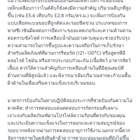
แม้ว่าแลคเกอร์จะเป็นชั้นป้องกันสนิมหลัก แต่การเลือกแผ่น
เหล็กเคลือบกาวาไนต์ดิบก็ยังคงมีความสำคัญ ปริมาณดีบุกที่สูง
ขึ้น (เช่น E5.6 เทียบกับ E2.8 กรัม/ตร.ม.) จะเพิ่มการป้องกัน
แบบเสียสละบนขอบที่ถูกตัดและรอยขีดข่วน ประเภทของการ
พาสซีเวชันมีผลต่อการยึดเกาะของแลคเกอร์และความต้านทาน
ต่อคราบซัลไฟด์ การเคลือบน้ำมันอย่างควบคุมจะช่วยปรับปรุง
ความสามารถในการขึ้นรูปและความเสถียรในการเก็บรักษา
สำหรับผลิตภัณฑ์ที่ผ่านการรีทอร์ท (121–130°C) หรือสูตรที่มี
คลอไรด์ ไขมัน หรือสารประกอบกำมะถัน (เนื้อสัตว์ อาหารสัตว์
เลี้ยง) ควรให้ความสำคัญกับการเคลือบด้านในที่มีคุณสมบัติ
ต้านทานที่พิสูจน์แล้ว และพิจารณาเพิ่มปริมาณสารตะกั่วบนพื้น
ผิวด้านในเพื่อเสริมความแข็งแรงบริเวณขอบ.
มาตรการป้องกันในทางปฏิบัติสองประการที่ช่วยป้องกันความไม่
คาดคิด: ทำการทดสอบแผ่นทดสอบการกัดกร่อนที่เฉพาะ
เจาะจงกับผลิตภัณฑ์ผ่านโปรไฟล์ความร้อนที่ตรงกับของคุณ
และประเมินความแข็งแรงในการลอกและความสมบูรณ์ของ
รอยบากหลังจากผ่านการทดสอบอายุการใช้งาน นอกจากนี้ควร
จัดการสภาพในคลังสินค้าด้วย การควบแน่นบนแผ่นที่ยังไม่ขึ้น