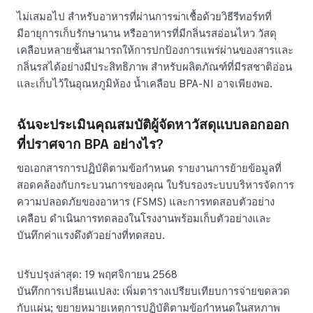
ไม่เสมอไป สำหรับอาหารที่ผ่านการฆ่าเชื้อด้วยวิธีรีทอร์ทที่
มีอายุการเก็บรักษานาน หรืออาหารที่มีกลิ่นรสอ่อนไหว วัสดุ
เคลือบหลายชั้นสามารถให้การปกป้องการแพร่ผ่านของสารและ
กลิ่นรสได้อย่างมีประสิทธิภาพ สำหรับผลิตภัณฑ์ที่มีรสชาติอ่อน
และเก็บไว้ในอุณหภูมิห้อง น้ำเคลือบ BPA-NI อาจเพียงพอ.
ฉันจะประเมินคุณสมบัติผู้จัดหาวัสดุแบบลอกออก
ที่ปราศจาก BPA อย่างไร?
ขอเอกสารการปฏิบัติตามข้อกำหนด รายงานการย้ายข้อมูลที่
สอดคล้องกับกระบวนการของคุณ ใบรับรองระบบบริหารจัดการ
ความปลอดภัยของอาหาร (FSMS) และการทดสอบตัวอย่าง
เคลือบ ดำเนินการทดลองในโรงงานพร้อมเก็บตัวอย่างและ
บันทึกค่าแรงดึงตัวอย่างที่ทดสอบ.
ปรับปรุงล่าสุด: 19 พฤศจิกายน 2568
บันทึกการเปลี่ยนแปลง: เพิ่มตารางเปรียบเทียบการจ่ายขดลวด
กับแผ่น; ขยายหมายเหตุการปฏิบัติตามข้อกำหนดในสหภาพ