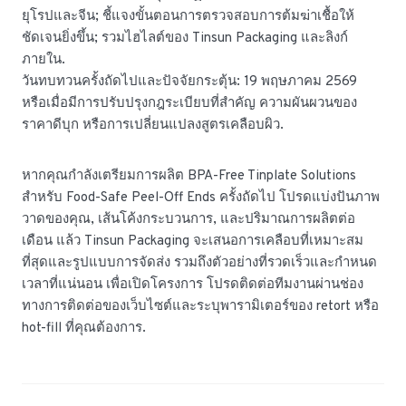
ยุโรปและจีน; ชี้แจงขั้นตอนการตรวจสอบการต้มฆ่าเชื้อให้
ชัดเจนยิ่งขึ้น; รวมไฮไลต์ของ Tinsun Packaging และลิงก์
ภายใน.
วันทบทวนครั้งถัดไปและปัจจัยกระตุ้น: 19 พฤษภาคม 2569
หรือเมื่อมีการปรับปรุงกฎระเบียบที่สำคัญ ความผันผวนของ
ราคาดีบุก หรือการเปลี่ยนแปลงสูตรเคลือบผิว.
หากคุณกำลังเตรียมการผลิต BPA-Free Tinplate Solutions
สำหรับ Food-Safe Peel-Off Ends ครั้งถัดไป โปรดแบ่งปันภาพ
วาดของคุณ, เส้นโค้งกระบวนการ, และปริมาณการผลิตต่อ
เดือน แล้ว Tinsun Packaging จะเสนอการเคลือบที่เหมาะสม
ที่สุดและรูปแบบการจัดส่ง รวมถึงตัวอย่างที่รวดเร็วและกำหนด
เวลาที่แน่นอน เพื่อเปิดโครงการ โปรดติดต่อทีมงานผ่านช่อง
ทางการติดต่อของเว็บไซต์และระบุพารามิเตอร์ของ retort หรือ
hot-fill ที่คุณต้องการ.