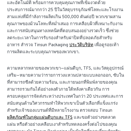
และอัตโนมัติ พร้อมการควบคุมคุณภาพที่เข้มงวดด้วย
ประสบการณ์มากกว่า 25 ปีในวัสดุบรรจุภัณฑ์โลหะและโรงงาน
สามแห่งที่มีกำลังการผลิตเกิน 500,000 ตันต่อปี พวกเขาผสาน
คุณภาพของม้วนโลหะที่สม่ำเสมอ การเคลือบผิวที่เหมาะกับงาน
และการสนับสนุนทางเทคนิคที่ตอบสนองอย่างรวดเร็ว ซึ่งช่วย
ลดระยะเวลาในการรับรองสำหรับฝาปิดที่ปลอดภัยสำหรับ
อาหาร สำรวจ Tinsun Packaging
ประวัติบริษัท
เพื่อดูรอยเท้า
การผลิตและระบบคุณภาพของพวกเขา.
ความหลากหลายของพวกเขา—แผ่นดีบุก, TFS, และวัสดุอุปกรณ์
เสริม—หมายความว่ารายการวงแหวนปลายแบบลอกออก, ซับใน
ที่สามารถซีลด้วยความร้อน, และภายนอกที่พิมพ์ลายของคุณ
สามารถรวมกันได้อย่างลงตัวภายใต้หลังคาเดียวกัน การ
ครอบคลุมการจัดส่งระหว่างประเทศในกว่า 20 ประเทศและการ
สนับสนุนด้านวิศวกรรมทำให้พวกเขาเป็นตัวเลือกที่แข็งแกร่ง
สำหรับเจ้าของแบรนด์ที่มีหลายโรงงาน ตรวจสอบ Tinsun
ผลิตภัณฑ์ในกลุ่มแผ่นดีบุกและ TFS
และขอตัวอย่างขดลวด
แผ่น หรือตัวอย่างเคลือบเงาสำหรับทดลองครั้งต่อไปของคุณ