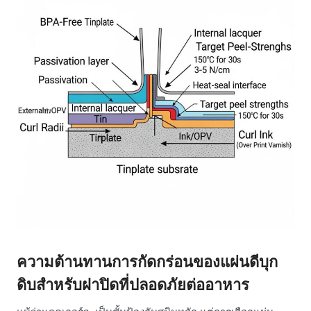
ความต้านทานการกัดกร่อนของแผ่นดีบุก
ดิบสำหรับฝาปิดที่ปลอดภัยต่ออาหาร