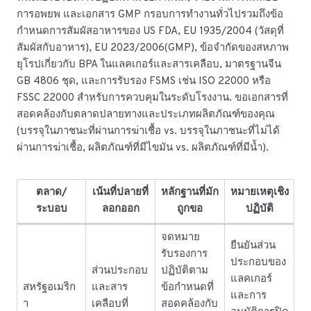
การอพยพ และเอกสาร GMP กรอบการทำงานทั่วไปรวมถึงข้อ
กำหนดการสัมผัสอาหารของ US FDA, EU 1935/2004 (วัสดุที่
สัมผัสกับอาหาร), EU 2023/2006(GMP), ข้อจำกัดของสหภาพ
ยุโรปเกี่ยวกับ BPA ในแลคเกอร์และสารเคลือบ, มาตรฐานจีน
GB 4806 ชุด, และการรับรอง FSMS เช่น ISO 22000 หรือ
FSSC 22000 สำหรับการควบคุมในระดับโรงงาน. ขอเอกสารที่
สอดคล้องกับตลาดปลายทางและประเภทผลิตภัณฑ์ของคุณ
(บรรจุในภาชนะที่ผ่านการฆ่าเชื้อ vs. บรรจุในภาชนะที่ไม่ได้
ผ่านการฆ่าเชื้อ, ผลิตภัณฑ์ที่มีไขมัน vs. ผลิตภัณฑ์ที่มีน้ำ).
ตลาด/
เน้นที่ปลายที่
หลักฐานที่มัก
หมายเหตุเชิง
ระบอบ
ลอกออก
ถูกขอ
ปฏิบัติ
จดหมาย
ยืนยันส่วน
รับรองการ
ประกอบของ
ส่วนประกอบ
ปฏิบัติตาม
แลคเกอร์
สหรัฐอเมริก
และสาร
ข้อกำหนดที่
และการ
า
เคลือบที่
สอดคล้องกับ