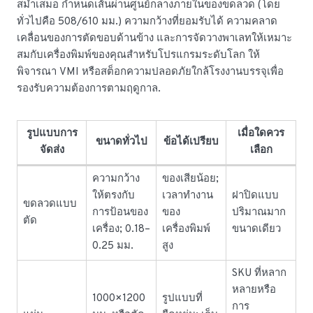
สม่ำเสมอ กำหนดเส้นผ่านศูนย์กลางภายในของขดลวด (โดย
ทั่วไปคือ 508/610 มม.) ความกว้างที่ยอมรับได้ ความคลาด
เคลื่อนของการตัดขอบด้านข้าง และการจัดวางพาเลทให้เหมาะ
สมกับเครื่องพิมพ์ของคุณสำหรับโปรแกรมระดับโลก ให้
พิจารณา VMI หรือสต็อกความปลอดภัยใกล้โรงงานบรรจุเพื่อ
รองรับความต้องการตามฤดูกาล.
รูปแบบการ
เมื่อใดควร
ขนาดทั่วไป
ข้อได้เปรียบ
จัดส่ง
เลือก
ความกว้าง
ของเสียน้อย;
ให้ตรงกับ
เวลาทำงาน
ฝาปิดแบบ
ขดลวดแบบ
การป้อนของ
ของ
ปริมาณมาก
ตัด
เครื่อง; 0.18–
เครื่องพิมพ์
ขนาดเดียว
0.25 มม.
สูง
SKU ที่หลาก
หลายหรือ
1000×1200
รูปแบบที่
การ