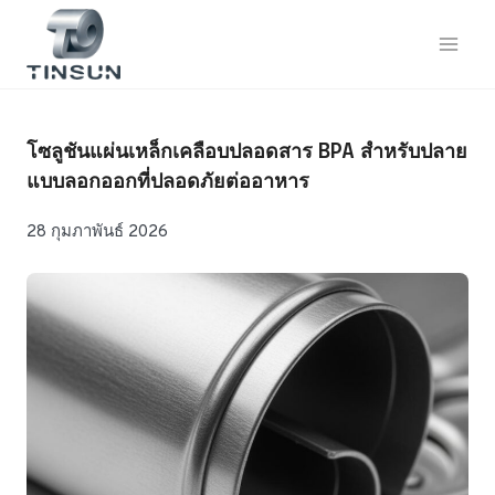
ข้าม
ไป
ยัง
เนื้อหา
โซลูชันแผ่นเหล็กเคลือบปลอดสาร BPA สำหรับปลาย
แบบลอกออกที่ปลอดภัยต่ออาหาร
28 กุมภาพันธ์ 2026