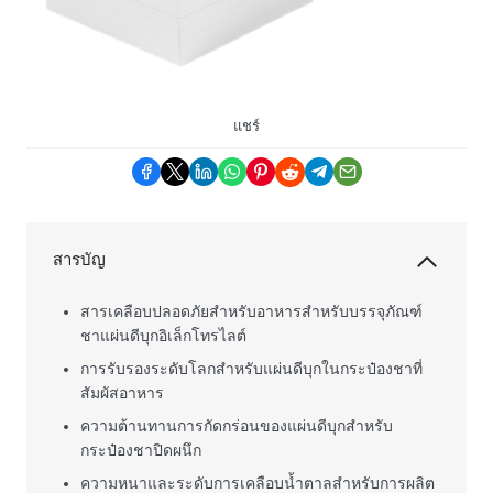
แชร์
สารบัญ
สารเคลือบปลอดภัยสำหรับอาหารสำหรับบรรจุภัณฑ์
ชาแผ่นดีบุกอิเล็กโทรไลต์
การรับรองระดับโลกสำหรับแผ่นดีบุกในกระป๋องชาที่
สัมผัสอาหาร
ความต้านทานการกัดกร่อนของแผ่นดีบุกสำหรับ
กระป๋องชาปิดผนึก
ความหนาและระดับการเคลือบน้ำตาลสำหรับการผลิต