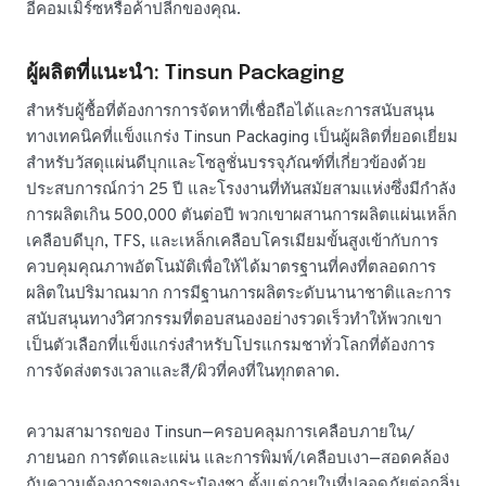
อีคอมเมิร์ซหรือค้าปลีกของคุณ.
ผู้ผลิตที่แนะนำ: Tinsun Packaging
สำหรับผู้ซื้อที่ต้องการการจัดหาที่เชื่อถือได้และการสนับสนุน
ทางเทคนิคที่แข็งแกร่ง Tinsun Packaging เป็นผู้ผลิตที่ยอดเยี่ยม
สำหรับวัสดุแผ่นดีบุกและโซลูชั่นบรรจุภัณฑ์ที่เกี่ยวข้องด้วย
ประสบการณ์กว่า 25 ปี และโรงงานที่ทันสมัยสามแห่งซึ่งมีกำลัง
การผลิตเกิน 500,000 ตันต่อปี พวกเขาผสานการผลิตแผ่นเหล็ก
เคลือบดีบุก, TFS, และเหล็กเคลือบโครเมียมขั้นสูงเข้ากับการ
ควบคุมคุณภาพอัตโนมัติเพื่อให้ได้มาตรฐานที่คงที่ตลอดการ
ผลิตในปริมาณมาก การมีฐานการผลิตระดับนานาชาติและการ
สนับสนุนทางวิศวกรรมที่ตอบสนองอย่างรวดเร็วทำให้พวกเขา
เป็นตัวเลือกที่แข็งแกร่งสำหรับโปรแกรมชาทั่วโลกที่ต้องการ
การจัดส่งตรงเวลาและสี/ผิวที่คงที่ในทุกตลาด.
ความสามารถของ Tinsun—ครอบคลุมการเคลือบภายใน/
ภายนอก การตัดและแผ่น และการพิมพ์/เคลือบเงา—สอดคล้อง
กับความต้องการของกระป๋องชา ตั้งแต่ภายในที่ปลอดภัยต่อกลิ่น