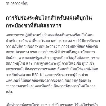
ขนาดการผลิต.
การรับรองระดับโลกสำหรับแผ่นดีบุกใน
กระป๋องชาที่สัมผัสอาหาร
เอกสารการปฏิบัติตามข้อกำหนดต้องเดินทางพร้อมกับโลหะ
สำหรับกระป๋องชาที่ขายในตลาดต่างประเทศ ขอให้มีการรับรอง
การปฏิบัติตามข้อกำหนดและรายงานการอพยพที่สอดคล้องกับ
ตลาดปลายทาง กรอบการทำงานทั่วไปรวมถึงกฎระเบียบการ
สัมผัสอาหารของสหรัฐอเมริกา กฎระเบียบวัสดุสัมผัสอาหารของ
สหภาพยุโรป และมาตรฐานเฉพาะภูมิภาคในเอเชีย ผู้นำเข้า
หลายรายมักต้องการการตรวจสอบย้อนกลับโดยใช้คอยล์/ล็อต
การยืนยันสถานะ BPA-NI และการรับรองจากผู้จำหน่าย
แลคเกอร์ ให้สอดคล้องกับฉลากของคุณกับการเคลือบและ
รายการตลาดที่แน่นอนเพื่อหลีกเลี่ยงการติดฉลากใหม่ในภาย
หลัง.
เมื่อทำการต่ออายุใบรับรองประจำปี ตรวจสอบให้แน่ใจว่าหมึก