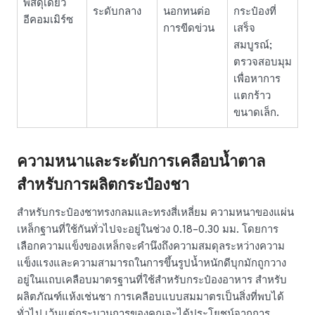
พัสดุเดี่ยว
ระดับกลาง
นอกทนต่อ
กระป๋องที่
อีคอมเมิร์ซ
การขีดข่วน
เสร็จ
สมบูรณ์;
ตรวจสอบมุม
เพื่อหาการ
แตกร้าว
ขนาดเล็ก.
ความหนาและระดับการเคลือบน้ำตาล
สำหรับการผลิตกระป๋องชา
สำหรับกระป๋องชาทรงกลมและทรงสี่เหลี่ยม ความหนาของแผ่น
เหล็กฐานที่ใช้กันทั่วไปจะอยู่ในช่วง 0.18–0.30 มม. โดยการ
เลือกความแข็งของเหล็กจะคำนึงถึงความสมดุลระหว่างความ
แข็งแรงและความสามารถในการขึ้นรูปน้ำหนักดีบุกมักถูกวาง
อยู่ในแถบเคลือบมาตรฐานที่ใช้สำหรับกระป๋องอาหาร สำหรับ
ผลิตภัณฑ์แห้งเช่นชา การเคลือบแบบสมมาตรเป็นสิ่งที่พบได้
ทั่วไป เว้นแต่กระบวนการของคุณจะได้ประโยชน์จากการ