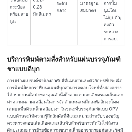
ขวัญแบบ
0.22–
ระดับ
มาตรฐาน
การปั๊ม
กระป๋อง
0.28
กลาง
สมมาตร
นูนโดย
พร้อมลาย
มิลลิเมตร
ไม่ยุบตัว;
นูน
คงตัว
ระหว่าง
การอบ.
บริการพิมพ์ตามสั่งสำหรับแผ่นบรรจุภัณฑ์
ชาแบบดีบุก
การสร้างแบรนด์ชาต้องอาศัยสีที่แม่นยำและตัวอักษรที่ประณีต
การพิมพ์ลิธอกราฟีบนแผ่นดีบุกสามารถตอบโจทย์ทั้งสองอย่าง
ได้ หากงานศิลปะของคุณคำนึงถึงค่าความละเอียดของเส้นและ
ค่าความคลาดเคลื่อนในการจัดตำแหน่ง หมึกเมทัลลิกจะโดด
เด่นบนพื้นผิวเหล็กเคลือบเงา ในขณะที่บรรจุภัณฑ์แบบ OPV
แบบด้านจะให้ความรู้สึกสัมผัสที่ดีและเหมาะสำหรับของขวัญ
ควรตรวจสอบเส้นเลือดและเส้นพับสำหรับการตัดในไฟล์งาน
ศิลปะเสมอ การย้ายข้อความขนาดเล็กออกจากรอยต่อและรัศมี