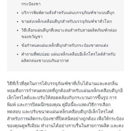
กระป๋องชา
บริการพิมพ์ตามสั่งสำหรับแผ่นบรรจุภัณฑ์ชาแบบดีบุก
ขายส่งเหล็กเคลือบดีบุกสำหรับบรรจุภัณฑ์ชาทั่วโลก
วิธีเลือกแผ่นดีบุกที่เหมาะสมสำหรับสายผลิตภัณฑ์กล่อง
ของขวัญชา
ข้อกำหนดแผ่นเหล็กดีบุกสำหรับกระป๋องชาตกแต่ง
คำถามที่พบบ่อย: แผ่นเหล็กเคลือบอีเล็กโทรไลต์สำหรับ
ผลิตกล่องชาแบบกันอากาศ
วิธีที่เร็วที่สุดในการได้บรรจุภัณฑ์ชาที่เก็บได้นานและคงกลิ่น
หอมคือการกำหนดสเปคที่ถูกต้องสำหรับแผ่นเหล็กเคลือบดีบุกอิ
เล็กโทรไลต์และปรับให้สอดคล้องกับกระบวนการขึ้นรูป การ
พิมพ์ และการปิดผนึกของคุณ คู่มือนี้จะแสดงวิธีการเลือก
ทดสอบ และปรับขนาดแผ่นเหล็กเคลือบดีบุกอิเล็กโทรไลต์
สำหรับการผลิตกระป๋องชาที่ปิดสนิทอย่างถูกต้อง เพื่อให้กระป๋อง
ของคุณดูพรีเมียม ทำงานได้อย่างราบรื่นในสายการผลิต และคง