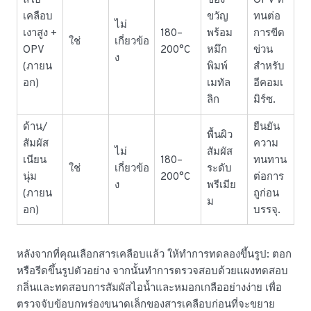
ลิโธ
ของ
OPV ที่
เคลือบ
ขวัญ
ทนต่อ
ไม่
เงาสูง +
180–
พร้อม
การขีด
ใช่
เกี่ยวข้อ
OPV
200°C
หมึก
ข่วน
ง
(ภายน
พิมพ์
สำหรับ
อก)
เมทัล
อีคอมเ
ลิก
มิร์ซ.
ด้าน/
ยืนยัน
พื้นผิว
สัมผัส
ความ
ไม่
สัมผัส
เนียน
180–
ทนทาน
ใช่
เกี่ยวข้อ
ระดับ
นุ่ม
200°C
ต่อการ
ง
พรีเมีย
(ภายน
ถูก่อน
ม
อก)
บรรจุ.
หลังจากที่คุณเลือกสารเคลือบแล้ว ให้ทำการทดลองขึ้นรูป: ตอก
หรือรีดขึ้นรูปตัวอย่าง จากนั้นทำการตรวจสอบด้วยแผงทดสอบ
กลิ่นและทดสอบการสัมผัสไอน้ำและหมอกเกลืออย่างง่าย เพื่อ
ตรวจจับข้อบกพร่องขนาดเล็กของสารเคลือบก่อนที่จะขยาย