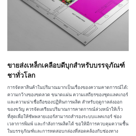
ขายส่งเหล็กเคลือบดีบุกสำหรับบรรจุภัณฑ์
ชาทั่วโลก
การจัดหาสินค้าในปริมาณมากเป็นเรื่องของความคาดการณ์ได้:
ความกว้างของขดลวด ขนาดแผ่น ความเสถียรของชุดแลคเกอร์
และความน่าเชื่อถือของปฏิทินการผลิต สำหรับฤดูกาลส่งออก
ของขวัญ ควรจัดเตรียมปริมาณการคาดการณ์ล่วงหน้าให้เร็ว
ที่สุดเพื่อให้ซัพพลายเออร์สามารถสำรองระบบแลคเกอร์ ช่อง
เวลาการพิมพ์ และกำลังการผลิตได้ ขอให้มีการควบคุมความชื้น
ในบรรจุภัณฑ์และการทดสอบกล่องที่สอดคล้องกับช่องทาง