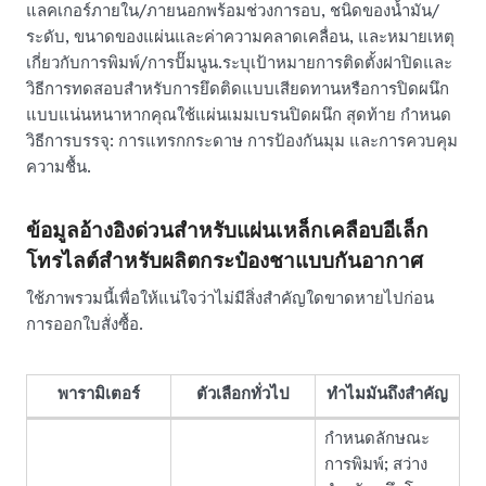
แลคเกอร์ภายใน/ภายนอกพร้อมช่วงการอบ, ชนิดของน้ำมัน/
ระดับ, ขนาดของแผ่นและค่าความคลาดเคลื่อน, และหมายเหตุ
เกี่ยวกับการพิมพ์/การปั๊มนูน.ระบุเป้าหมายการติดตั้งฝาปิดและ
วิธีการทดสอบสำหรับการยึดติดแบบเสียดทานหรือการปิดผนึก
แบบแน่นหนาหากคุณใช้แผ่นเมมเบรนปิดผนึก สุดท้าย กำหนด
วิธีการบรรจุ: การแทรกกระดาษ การป้องกันมุม และการควบคุม
ความชื้น.
ข้อมูลอ้างอิงด่วนสำหรับแผ่นเหล็กเคลือบอีเล็ก
โทรไลต์สำหรับผลิตกระป๋องชาแบบกันอากาศ
ใช้ภาพรวมนี้เพื่อให้แน่ใจว่าไม่มีสิ่งสำคัญใดขาดหายไปก่อน
การออกใบสั่งซื้อ.
พารามิเตอร์
ตัวเลือกทั่วไป
ทำไมมันถึงสำคัญ
กำหนดลักษณะ
การพิมพ์; สว่าง