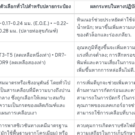
ตัวเลือกทั่วไปสำหรับปลายกระป๋อง
ผลกระทบในทางปฏิบัต
ทินเนอร์ช่วยประหยัดค่าใช้
~0.17–0.24 มม. (E.O.E.) • ~0.22–
น้ำหนัก; หนาขึ้นเพิ่มความแ
0.28 มม. (ปลายท่อสุขภัณฑ์)
ของตัวล็อกและร่องเกลียว.
อุณหภูมิที่สูงขึ้นจะเพิ่มควา
T3–T5 (ลดเหลือหนึ่งเท่า) • DR7–
แรงที่เกจต่ำลง; การสึกหรอ
DR9 (ลดเหลือสองเท่า)
พิมพ์และความเสี่ยงในการ
เพิ่มขึ้นหากการหล่อลื่นไม่ดี.
สมมาตรหรือเชิงอนุพันธ์ โดยทั่วไป
การเพิ่มดีบุกจะช่วยเพิ่มควา
เป็นสารเคลือบที่มีความบางถึงปาน
ต้านทานการกัดกร่อนและค
กลาง ซึ่งถูกเลือกให้เหมาะสมกับ
สามารถในการบัดกรี (ในกรณี
ความเป็นกรดของผลิตภัณฑ์และ
คุณภาพของแลคเกอร์อาจช่
แผนการเคลือบเงา
สามารถใช้การเคลือบที่บางล
การพาสซิเวชันทางเคมีมาตรฐาน
ควบคุมการเกิดคราบซัลไฟด
(มักใช้พื้นฐานจากโครเมียม) หรือ
ความเสถียรในการเก็บรักษา