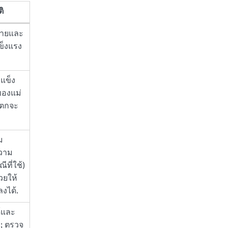
ิ
จ่ายและ
ข็งแรง
มแข็ง
ของแม่
แตกจะ
ม
วาม
ที่ใช้)
วยให้
งได้.
์และ
; ตรวจ