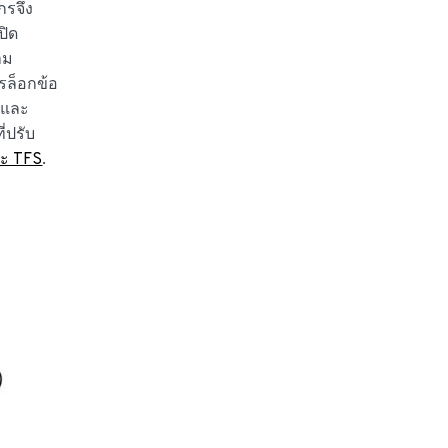
กรจึง
ปิด
าม
รล็อกข้อ
อและ
่ปรับ
ละ TFS
.