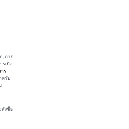
ก, การ
รเปิด;
การ
ำหรับ
ม
ั่งซื้อ