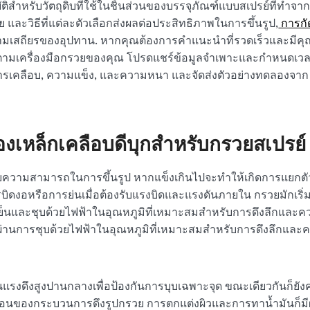
ติสำหรับวัตถุดิบที่ใช้ในชิ้นส่วนของบรรจุภัณฑ์แบบสเปรย์ที่ทำจา
 และวิธีที่แต่ละตัวเลือกส่งผลต่อประสิทธิภาพในการขึ้นรูป,
การกั
วามเสถียรของอุปทาน. หากคุณต้องการคำแนะนำที่รวดเร็วและมีค
ัดตามเครื่องมือกรวยของคุณ โปรดแชร์ข้อมูลจำเพาะและกำหนดเว
ารเคลือบ, ความแข็ง, และความหนา และจัดส่งตัวอย่างทดลองจาก
งเหล็กเคลือบดีบุกสำหรับกรวยสเปรย์
บความสามารถในการขึ้นรูป หากแข็งเกินไปจะทำให้เกิดการแยกต
บิดงอหรือการย่นเมื่อต้องรับแรงบิดและแรงดันภายใน กรวยมักเริ่
ย็นและชุบด้วยไฟฟ้าในอุณหภูมิที่เหมาะสมสำหรับการดึงลึกและค
่ผ่านการชุบด้วยไฟฟ้าในอุณหภูมิที่เหมาะสมสำหรับการดึงลึกและ
รงดึงสูงปานกลางเพื่อป้องกันการบุบเฉพาะจุด ขณะเดียวกันก็ยัง
นตอนของกระบวนการดึงรูปกรวย การตกแต่งผิวและการทาน้ำมันก็มี