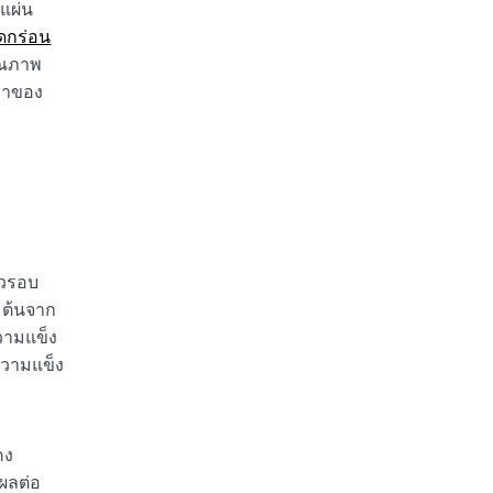
กแผ่น
ดกร่อน
ุณภาพ
ลาของ
ัวรอบ
มต้นจาก
วามแข็ง
ความแข็ง
คง
ผลต่อ