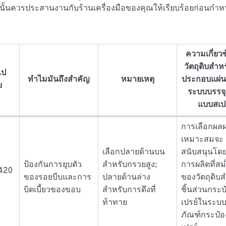
ังนั้นควรประสานงานกับร้านเครื่องมือของคุณให้เรียบร้อยก่อนก
ความเกี่ยวข
วัตถุดิบสำห
ไป
ทำไมมันถึงสำคัญ
หมายเหตุ
ประกอบแผ่น
ย
ระบบบรรจุ
แบบสเป
การเลือกผลผล
เหมาะสมจะ
เลือกปลายด้านบน
สนับสนุนโด
ป้องกันการยุบตัว
สำหรับกรวยสูง;
การผลิตที่ส
420
ของรอยบีบและการ
ปลายด้านล่าง
ของวัตถุดิบ
บิดเบี้ยวของขอบ
สำหรับการดึงที่
ชิ้นส่วนกระป
ท้าทาย
เปรย์ในระบบ
ภัณฑ์กระป๋