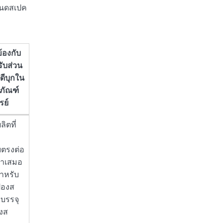
ำหนดสเปค
้องกับ
รับส่วน
ดีบุกใน
ภัณฑ์
รย์
ิตที่
ยตรงต่อ
ม่ำเสมอ
สำหรับ
๋องส
บรรจุ
องส