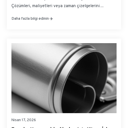
Çözümleri, maliyetleri veya zaman çizelgelerini
şişirmeden şekillendirilebilirlik, korozyon direnci ve
Daha fazla bilgi edinin
mevzuata uygunluğu dengelemek anlamına gelir. Bu
kılavuz, spesifikasyonları kova gövdeleri, uçları ve
tırnakları için pratik seçeneklere dönüştürür; böylece
güvenle kaynak sağlayabilir, kalifiye edebilir ve
ölçeklendirebilirsiniz. Eğer hızlı,...
Nisan 17, 2026