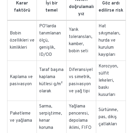
Karar
İyi bir
Göz ardı
doğrulamalı
faktörü
temel
edilirse risk
yız
PO'larda
Hat
Yarık
Bobin
tanımlanan
sıkışmaları,
toleransları,
özellikleri ve
ölçü,
hurda ve
kamber,
kimlikleri
genişlik,
kurulum
bobin seti
ID/OD
kayıpları
Korozyon,
Taraf başına
Diferansiyel
sülfit
Kaplama ve
kaplama
vs simetrik,
lekeleri,
pasivasyon
kütlesi g/m²
pasivasyon
baskı
olarak
ve yağ tipi
kusurları
Sarma,
Yağlama
Sürtünme,
Paketleme
serpiştirme,
penceresi,
pas, dikiş
ve yağlama
kenar
depolama
çatlakları
koruma
iklimi, FIFO