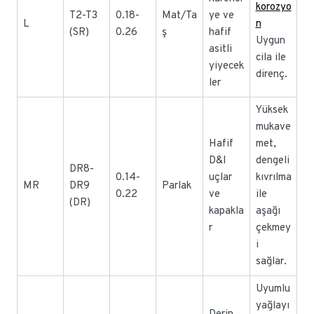
korozyo
T2-T3
0.18-
Mat/Ta
ye ve
L
n
(SR)
0.26
ş
hafif
Uygun
asitli
cila ile
yiyecek
direnç.
ler
Yüksek
mukave
Hafif
met,
D&I
dengeli
DR8-
0.14-
uçlar
kıvrılma
MR
DR9
Parlak
0.22
ve
ile
(DR)
kapakla
aşağı
r
çekmey
i
sağlar.
Uyumlu
yağlayı