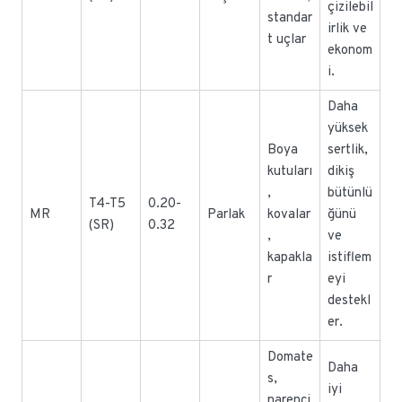
çizilebil
standar
irlik ve
t uçlar
ekonom
i.
Daha
yüksek
Boya
sertlik,
kutuları
dikiş
,
bütünlü
T4-T5
0.20-
MR
Parlak
kovalar
ğünü
(SR)
0.32
,
ve
kapakla
istiflem
r
eyi
destekl
er.
Domate
Daha
s,
iyi
narenci