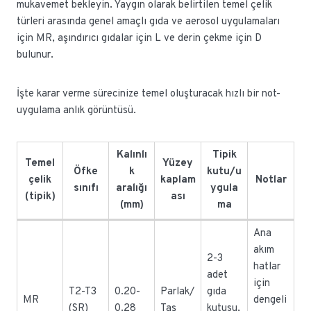
mukavemet bekleyin. Yaygın olarak belirtilen temel çelik
türleri arasında genel amaçlı gıda ve aerosol uygulamaları
için MR, aşındırıcı gıdalar için L ve derin çekme için D
bulunur.
İşte karar verme sürecinize temel oluşturacak hızlı bir not-
uygulama anlık görüntüsü.
Kalınlı
Tipik
Temel
Yüzey
Öfke
k
kutu/u
çelik
kaplam
Notlar
sınıfı
aralığı
ygula
(tipik)
ası
(mm)
ma
Ana
akım
2-3
hatlar
adet
için
T2-T3
0.20-
Parlak/
gıda
MR
dengeli
(SR)
0.28
Taş
kutusu,