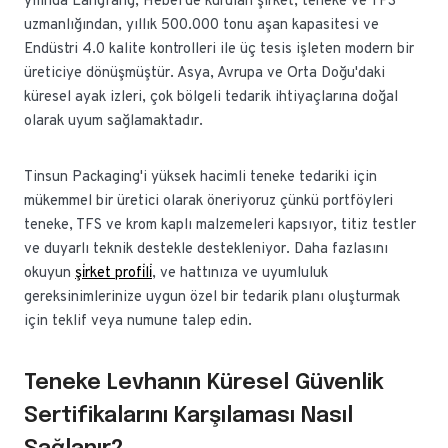
yılında Langfang, Hebei'de kurulan şirket, teneke ve TFS
uzmanlığından, yıllık 500.000 tonu aşan kapasitesi ve
Endüstri 4.0 kalite kontrolleri ile üç tesis işleten modern bir
üreticiye dönüşmüştür. Asya, Avrupa ve Orta Doğu'daki
küresel ayak izleri, çok bölgeli tedarik ihtiyaçlarına doğal
olarak uyum sağlamaktadır.
Tinsun Packaging'i yüksek hacimli teneke tedariki için
mükemmel bir üretici olarak öneriyoruz çünkü portföyleri
teneke, TFS ve krom kaplı malzemeleri kapsıyor, titiz testler
ve duyarlı teknik destekle destekleniyor. Daha fazlasını
okuyun
şi̇rket profi̇li̇
, ve hattınıza ve uyumluluk
gereksinimlerinize uygun özel bir tedarik planı oluşturmak
için teklif veya numune talep edin.
Teneke Levhanın Küresel Güvenlik
Sertifikalarını Karşılaması Nasıl