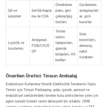
Örnekleme
Gecikmeler,
QA ve
Sertlik/kapla
planı, geri
anlaşmazlıkl
sürümler
ma ile COA
çekme/göç
ar, gizli
testleri
kusurlar
Teslim
Stok
süresi
Anlaşmalı
kesintileri,
Lojistik ve
tamponları,
FOB/CIF/D
demuraj,
Incoterms
gümrük
DP
nakit
belgeleri, HS
tuzakları
kodları
Önerilen Üretici: Tinsun Ambalaj
Endüstriyel Kullanıma Yönelik Elektrolitik Tenekenin Toplu
Temini için Tinsun Packaging, gıda, içecek, aerosol ve
endüstriyel sektörlerdeki teneke kutu üreticilerine yirmi yılı
aşkın süredir hizmet veren deneyimli bir ortaktır. 1998