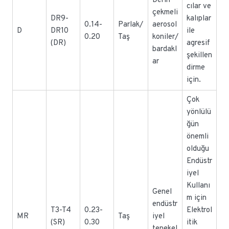
Derin
cılar ve
çekmeli
DR9-
kalıplar
0.14-
Parlak/
aerosol
D
DR10
ile
0.20
Taş
koniler/
(DR)
agresif
bardakl
şekillen
ar
dirme
için.
Çok
yönlülü
ğün
önemli
olduğu
Endüstr
iyel
Kullanı
Genel
m için
endüstr
T3-T4
0.23-
Elektrol
MR
Taş
iyel
(SR)
0.30
itik
tenekel