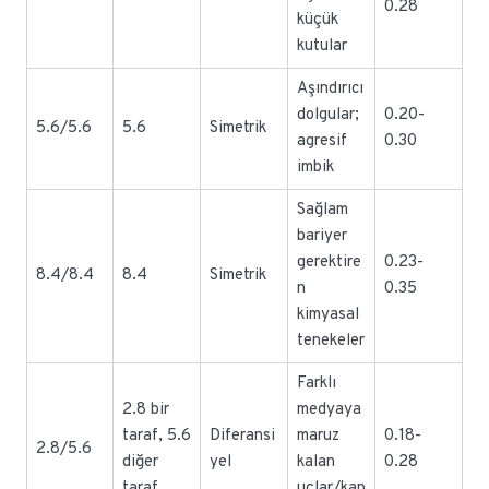
0.28
küçük
kutular
Aşındırıcı
dolgular;
0.20-
5.6/5.6
5.6
Simetrik
agresif
0.30
imbik
Sağlam
bariyer
gerektire
0.23-
8.4/8.4
8.4
Simetrik
n
0.35
kimyasal
tenekeler
Farklı
2.8 bir
medyaya
taraf, 5.6
Diferansi
maruz
0.18-
2.8/5.6
diğer
yel
kalan
0.28
taraf
uçlar/kap