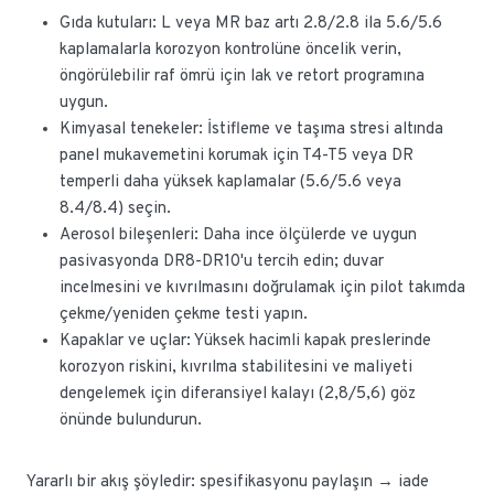
Gıda kutuları: L veya MR baz artı 2.8/2.8 ila 5.6/5.6
kaplamalarla korozyon kontrolüne öncelik verin,
öngörülebilir raf ömrü için lak ve retort programına
uygun.
Kimyasal tenekeler: İstifleme ve taşıma stresi altında
panel mukavemetini korumak için T4-T5 veya DR
temperli daha yüksek kaplamalar (5.6/5.6 veya
8.4/8.4) seçin.
Aerosol bileşenleri: Daha ince ölçülerde ve uygun
pasivasyonda DR8-DR10'u tercih edin; duvar
incelmesini ve kıvrılmasını doğrulamak için pilot takımda
çekme/yeniden çekme testi yapın.
Kapaklar ve uçlar: Yüksek hacimli kapak preslerinde
korozyon riskini, kıvrılma stabilitesini ve maliyeti
dengelemek için diferansiyel kalayı (2,8/5,6) göz
önünde bulundurun.
Yararlı bir akış şöyledir: spesifikasyonu paylaşın → iade