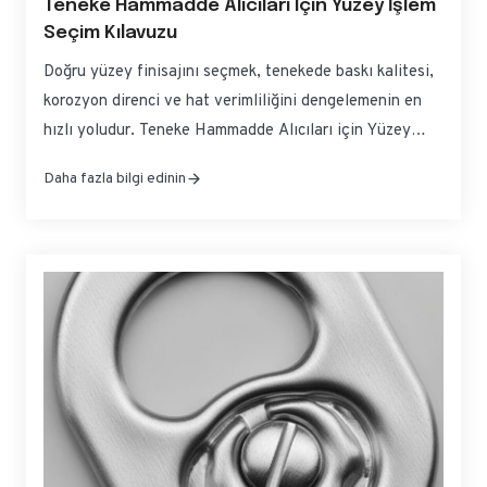
Teneke Hammadde Alıcıları Için Yüzey İşlem
Seçim Kılavuzu
Doğru yüzey finisajını seçmek, tenekede baskı kalitesi,
korozyon direnci ve hat verimliliğini dengelemenin en
hızlı yoludur. Teneke Hammadde Alıcıları için Yüzey
İşlemi Seçim Kılavuzu, yaygın yüzey işlemleri arasındaki
Daha fazla bilgi edinin
pratik farkları, baskıda ve şekillendirmede nasıl
davrandıklarını ve küresel tedarik için güvenle nasıl
belirleneceklerini özetlemektedir....