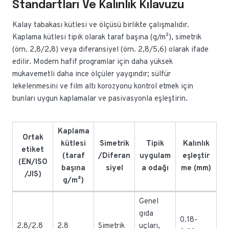
Standartları Ve Kalınlık Kılavuzu
Kalay tabakası kütlesi ve ölçüsü birlikte çalışmalıdır.
Kaplama kütlesi tipik olarak taraf başına (g/m²), simetrik
(örn. 2,8/2,8) veya diferansiyel (örn. 2,8/5,6) olarak ifade
edilir. Modern hafif programlar için daha yüksek
mukavemetli daha ince ölçüler yaygındır; sülfür
lekelenmesini ve film altı korozyonu kontrol etmek için
bunları uygun kaplamalar ve pasivasyonla eşleştirin.
Kaplama
Ortak
kütlesi
Simetrik
Tipik
Kalınlık
etiket
(taraf
/Diferan
uygulam
eşleştir
(EN/ISO
başına
siyel
a odağı
me (mm)
/JIS)
g/m²)
Genel
gıda
0.18-
2.8/2.8
2.8
Simetrik
uçları,