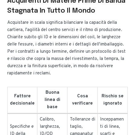
Acquirenti Di Materie Prime Di Banda
Stagnata In Tutto Il Mondo
Acquistare in scala significa bilanciare la capacità della
cartiera, l'agilità del centro servizi e il ritmo di produzione.
Chiarite subito gli ID e le dimensioni del coil, le larghezze
delle fessure, i diametri interni e i dettagli dell'imballaggio.
Per i contratti a lungo termine, definire un protocollo di test
e rilascio che copra la massa del rivestimento, la tempra, la
durezza e la finitura superficiale, in modo da risolvere
rapidamente i reclami.
Buona
Fattore
Cosa
Rischio se
linea di
decisionale
verificare
ignorato
base
Calibro,
Tolleranze di
Inceppamen
Specifiche e
larghezza,
taglio,
ti di linea,
ID della
ID/OD
campanatur
scarti e