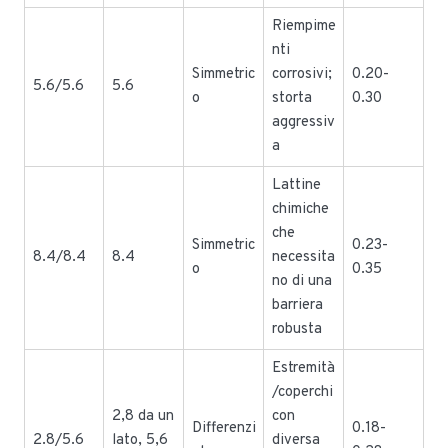
Riempime
nti
Simmetric
corrosivi;
0.20-
5.6/5.6
5.6
o
storta
0.30
aggressiv
a
Lattine
chimiche
che
Simmetric
0.23-
8.4/8.4
8.4
necessita
o
0.35
no di una
barriera
robusta
Estremità
/coperchi
2,8 da un
con
Differenzi
0.18-
2.8/5.6
lato, 5,6
diversa