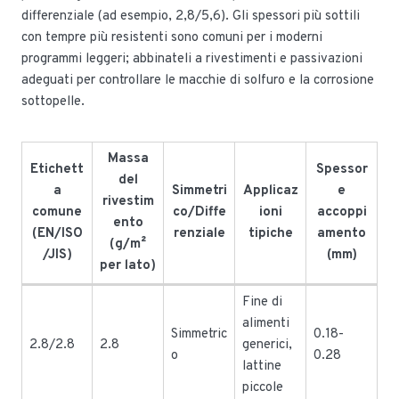
differenziale (ad esempio, 2,8/5,6). Gli spessori più sottili
con tempre più resistenti sono comuni per i moderni
programmi leggeri; abbinateli a rivestimenti e passivazioni
adeguati per controllare le macchie di solfuro e la corrosione
sottopelle.
Massa
Etichett
Spessor
del
a
Simmetri
Applicaz
e
rivestim
comune
co/Diffe
ioni
accoppi
ento
(EN/ISO
renziale
tipiche
amento
(g/m²
/JIS)
(mm)
per lato)
Fine di
alimenti
Simmetric
0.18-
2.8/2.8
2.8
generici,
o
0.28
lattine
piccole