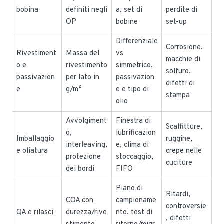
bobina
definiti negli
a, set di
perdite di
OP
bobine
set-up
Differenziale
Corrosione,
Rivestiment
Massa del
vs
macchie di
o e
rivestimento
simmetrico,
solfuro,
passivazion
per lato in
passivazion
difetti di
e
g/m²
e e tipo di
stampa
olio
Avvolgiment
Finestra di
Scalfitture,
o,
lubrificazion
Imballaggio
ruggine,
interleaving,
e, clima di
e oliatura
crepe nelle
protezione
stoccaggio,
cuciture
dei bordi
FIFO
Piano di
Ritardi,
COA con
campioname
controversie
QA e rilasci
durezza/rive
nto, test di
, difetti