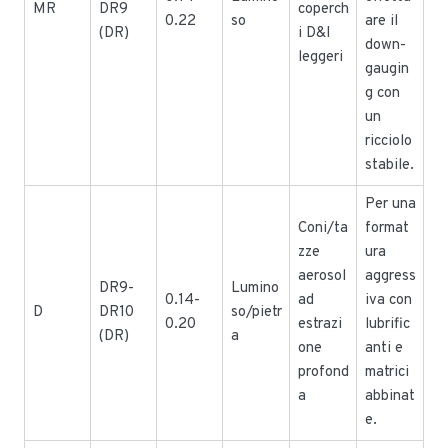
MR
DR9
coperch
0.22
so
are il
(DR)
i D&I
down-
leggeri
gaugin
g con
un
ricciolo
stabile.
Per una
Coni/ta
format
zze
ura
aerosol
aggress
DR9-
Lumino
0.14-
ad
iva con
D
DR10
so/pietr
0.20
estrazi
lubrific
(DR)
a
one
anti e
profond
matrici
a
abbinat
e.