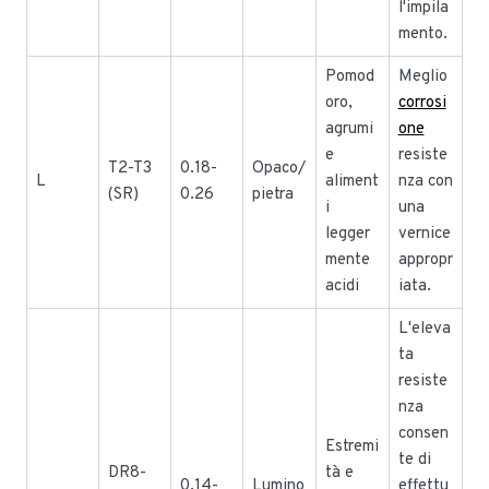
l'impila
mento.
Pomod
Meglio
oro,
corrosi
agrumi
one
e
resiste
T2-T3
0.18-
Opaco/
L
aliment
nza con
(SR)
0.26
pietra
i
una
legger
vernice
mente
appropr
acidi
iata.
L'eleva
ta
resiste
nza
consen
Estremi
te di
DR8-
tà e
0.14-
Lumino
effettu