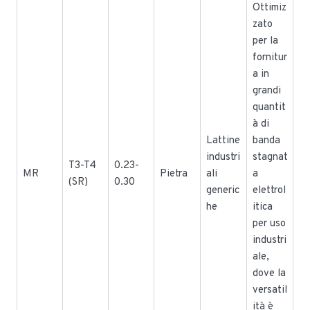
Ottimiz
zato
per la
fornitur
a in
grandi
quantit
à di
Lattine
banda
industri
stagnat
T3-T4
0.23-
MR
Pietra
ali
a
(SR)
0.30
generic
elettrol
he
itica
per uso
industri
ale,
dove la
versatil
ità è