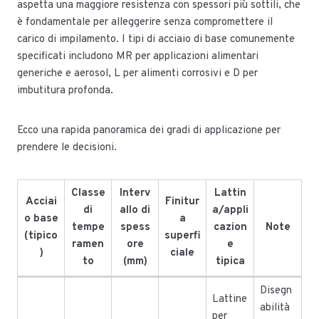
aspetta una maggiore resistenza con spessori più sottili, che
è fondamentale per alleggerire senza compromettere il
carico di impilamento. I tipi di acciaio di base comunemente
specificati includono MR per applicazioni alimentari
generiche e aerosol, L per alimenti corrosivi e D per
imbutitura profonda.
Ecco una rapida panoramica dei gradi di applicazione per
prendere le decisioni.
Classe
Interv
Lattin
Acciai
Finitur
di
allo di
a/appli
o base
a
tempe
spess
cazion
Note
(tipico
superfi
ramen
ore
e
)
ciale
to
(mm)
tipica
Disegn
Lattine
abilità
per