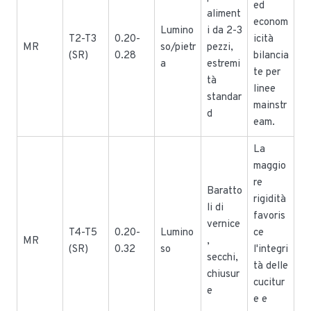
ed
aliment
econom
Lumino
i da 2-3
T2-T3
0.20-
icità
MR
so/pietr
pezzi,
(SR)
0.28
bilancia
a
estremi
te per
tà
linee
standar
mainstr
d
eam.
La
maggio
re
Baratto
rigidità
li di
favoris
vernice
T4-T5
0.20-
Lumino
ce
MR
,
(SR)
0.32
so
l'integri
secchi,
tà delle
chiusur
cucitur
e
e e