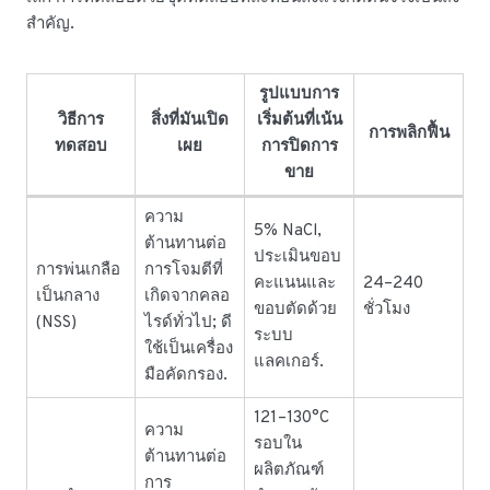
สำคัญ.
รูปแบบการ
วิธีการ
สิ่งที่มันเปิด
เริ่มต้นที่เน้น
การพลิกฟื้น
ทดสอบ
เผย
การปิดการ
ขาย
ความ
5% NaCl,
ต้านทานต่อ
ประเมินขอบ
การพ่นเกลือ
การโจมตีที่
คะแนนและ
24–240
เป็นกลาง
เกิดจากคลอ
ขอบตัดด้วย
ชั่วโมง
(NSS)
ไรด์ทั่วไป; ดี
ระบบ
ใช้เป็นเครื่อง
แลคเกอร์.
มือคัดกรอง.
121–130°C
ความ
รอบใน
ต้านทานต่อ
ผลิตภัณฑ์
การ