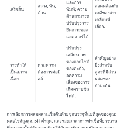
และการ
สว่าง, หิน,
สอดคล้องกับ
เสร็จสิ้น
พิมพ์; ความ
ด้าน
เคมีของสาร
ด้านสามารถ
เคลือบที่
ปรับปรุงการ
เลือก.
ยึดเกาะของ
แลคเกอร์ได้.
ปรับปรุง
เสถียรภาพ
สำคัญอย่าง
ของออกไซด์
การทำให้
ตามความ
ยิ่งสำหรับ
ของตะกั่ว;
เป็นสภาพ
ต้องการต่อมิ
สูตรที่มีส่วน
ลดความ
เฉื่อย
ลล์
ผสมของ
เสี่ยงของการ
กำมะถัน.
เกิดคราบซัล
ไฟด์.
การเลือกการผสมผสานเริ่มต้นด้วยชุดบรรจุที่แย่ที่สุดของคุณ:
คลอไรด์สูงสุด, pH ต่ำสุด, และระยะเวลาการฆ่าเชื้อที่ยาวนาน