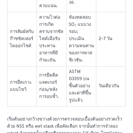
งอ.
ควบแน่น.
ความไวต่อ
ห้องทดสอบ
การเกิด
SO₂ แบบวง
การสัมผัสกับ
คราบจากซัล
รอบ;
ก๊าซซัลเฟอร์
ไฟด์เมื่อรับ
ประเมิน
2–7 วัน
ไดออกไซด์
ประทาน
ความทนทาน
อาหารที่มี
ของการพาส
กำมะถัน.
ซิเวชัน.
ASTM
การยึดติด
D3359 บน
การยึดเกาะ
แลคเกอร์
ชิ้นตัวอย่าง
วันเดียวกัน
แบบไขว้
ก่อน/หลัง
และฝาที่ขึ้น
การอบซ้ำ.
รูปแล้ว.
เริ่มต้นอย่างกว้างขวางด้วยการตรวจสอบเบื้องต้นอย่างรวดเร็ว
ด้วย NSS หรือ wet stack เพื่อคัดเลือก จากนั้นทำการจำลอง