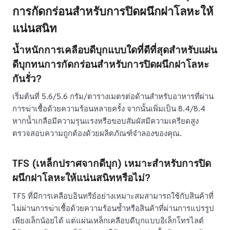
การกัดกร่อนสำหรับการปิดผนึกฝาโลหะให้
แน่นสนิท
น้ำหนักการเคลือบดีบุกแบบใดที่ดีที่สุดสำหรับแผ่น
ดีบุกทนการกัดกร่อนสำหรับการปิดผนึกฝาโลหะ
กันรั่ว?
เริ่มต้นที่ 5.6/5.6 กรัม/ตารางเมตรต่อด้านสำหรับอาหารที่ผ่าน
การฆ่าเชื้อด้วยความร้อนหลายครั้ง จากนั้นเพิ่มเป็น 8.4/8.4
หากน้ำเกลือมีความรุนแรงหรือขอบสัมผัสมีความเครียดสูง
ตรวจสอบความถูกต้องด้วยผลิตภัณฑ์จำลองของคุณ.
TFS (เหล็กปราศจากดีบุก) เหมาะสำหรับการปิด
ผนึกฝาโลหะให้แน่นสนิทหรือไม่?
TFS ที่มีการเคลือบอินทรีย์อย่างเหมาะสมสามารถใช้กับสินค้าที่
ไม่ผ่านการฆ่าเชื้อด้วยความร้อนซ้ำหรือสินค้าที่ผ่านการแปรรูป
เพียงเล็กน้อยได้ แต่แผ่นเหล็กเคลือบดีบุกแบบอิเล็กโทรไลต์