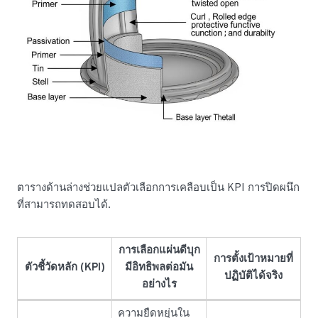
ตารางด้านล่างช่วยแปลตัวเลือกการเคลือบเป็น KPI การปิดผนึก
ที่สามารถทดสอบได้.
การเลือกแผ่นดีบุก
การตั้งเป้าหมายที่
ตัวชี้วัดหลัก (KPI)
มีอิทธิพลต่อมัน
ปฏิบัติได้จริง
อย่างไร
ความยืดหยุ่นใน