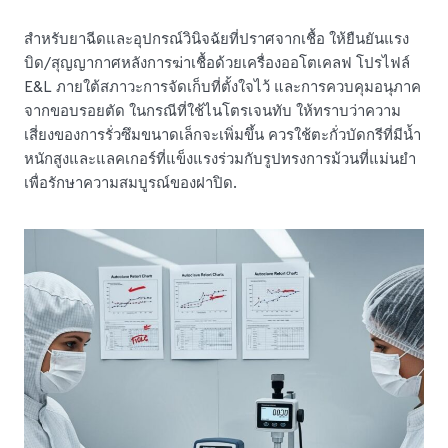
สำหรับยาฉีดและอุปกรณ์วินิจฉัยที่ปราศจากเชื้อ ให้ยืนยันแรง
บิด/สุญญากาศหลังการฆ่าเชื้อด้วยเครื่องออโตเคลฟ โปรไฟล์
E&L ภายใต้สภาวะการจัดเก็บที่ตั้งใจไว้ และการควบคุมอนุภาค
จากขอบรอยตัด ในกรณีที่ใช้ไนโตรเจนทับ ให้ทราบว่าความ
เสี่ยงของการรั่วซึมขนาดเล็กจะเพิ่มขึ้น ควรใช้ตะกั่วบัดกรีที่มีน้ำ
หนักสูงและแลคเกอร์ที่แข็งแรงร่วมกับรูปทรงการม้วนที่แม่นยำ
เพื่อรักษาความสมบูรณ์ของฝาปิด.