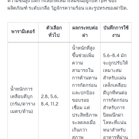
ความชื้นสูง แต่การเลือกที่เหมาะสมขึ้นอยู่กับค่า pH ของ
ผลิตภัณฑ์ ระดับเกลือ วัฏจักรความร้อน และรูปทรงของฝาปิด.
ตัวเลือก
ผลกระทบต่อ
บันทึกการใช้
พารามิเตอร์
ทั่วไป
ฝา
งาน
น้ำหนักที่สูง
ขึ้นช่วยเพิ่ม
5.6–8.4 มัก
ความ
จะถูกปรับให้
สามารถใน
เหมาะสม
การต้านทาน
สำหรับแผ่น
การกัดกร่อน
เหล็กเคลือบ
น้ำหนักการ
และปกป้อง
ดีบุกที่ทนต่อ
เคลือบดีบุก
2.8, 5.6,
ขอบรอย
การกัดกร่อน
(กรัม/ตาราง
8.4, 11.2
เชื่อม แต่
สำหรับการ
เมตร/ด้าน)
ประสิทธิภาพ
ปิดผนึกฝา
จะลดลงเมื่อ
โลหะที่แน่น
เกินกว่า
หนาสำหรับ
สภาพ
อาหารที่ผ่าน