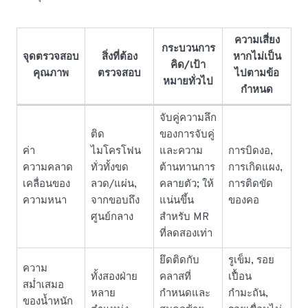
ความเสี่ยง
กระบวนการ
จุดตรวจสอบ
สิ่งที่ต้อง
หากไม่เป็น
คิด/เป้า
คุณภาพ
ตรวจสอบ
ไปตามข้อ
หมายทั่วไป
กำหนด
จับคู่ความลึก
ติด
ของการจับคู่
ค่า
ไมโครโฟน
และความ
การบิดงอ,
ความคลาด
ทั่วทั้งขด
ต้านทานการ
การเกิดแผง,
เคลื่อนของ
ลวด/แผ่น,
คลายตัว; ให้
การติดขัด
ความหนา
จากขอบถึง
แน่นขึ้น
ของคอ
ศูนย์กลาง
สำหรับ MR
ที่ลดสองเท่า
ยึดติดกับ
รูเข็ม, รอย
ความ
ทั้งสองฝ่าย
คลาสที่
เปื้อน
สม่ำเสมอ
หลาย
กำหนดและ
กำมะถัน,
ของน้ำหนัก