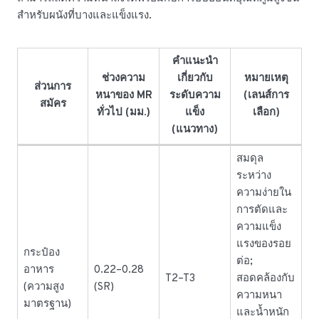
สำหรับผนังที่บางและแข็งแรง.
คำแนะนำ
ช่วงความ
เกี่ยวกับ
หมายเหตุ
ส่วนการ
หนาของ MR
ระดับความ
(เลนส์การ
สมัคร
ทั่วไป (มม.)
แข็ง
เลือก)
(แนวทาง)
สมดุล
ระหว่าง
ความง่ายใน
การตัดและ
ความแข็ง
แรงของรอย
กระป๋อง
ต่อ;
อาหาร
0.22–0.28
T2–T3
สอดคล้องกับ
(ความสูง
(SR)
ความหนา
มาตรฐาน)
และน้ำหนัก