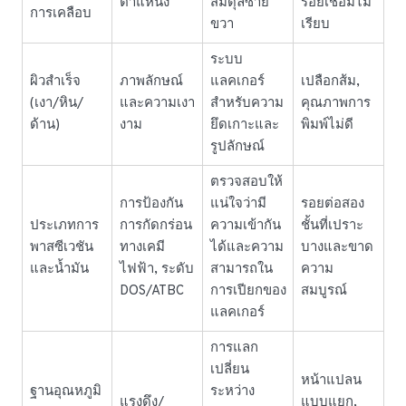
ตำแหน่ง
สมดุลซ้าย
รอยเชื่อมไม่
การเคลือบ
ขวา
เรียบ
ระบบ
ผิวสำเร็จ
ภาพลักษณ์
แลคเกอร์
เปลือกส้ม,
(เงา/หิน/
และความเงา
สำหรับความ
คุณภาพการ
ด้าน)
งาม
ยึดเกาะและ
พิมพ์ไม่ดี
รูปลักษณ์
ตรวจสอบให้
การป้องกัน
แน่ใจว่ามี
รอยต่อสอง
ประเภทการ
การกัดกร่อน
ความเข้ากัน
ชั้นที่เปราะ
พาสซีเวชัน
ทางเคมี
ได้และความ
บางและขาด
และน้ำมัน
ไฟฟ้า, ระดับ
สามารถใน
ความ
DOS/ATBC
การเปียกของ
สมบูรณ์
แลคเกอร์
การแลก
เปลี่ยน
หน้าแปลน
ฐานอุณหภูมิ
ระหว่าง
แรงดึง/
แบบแยก,