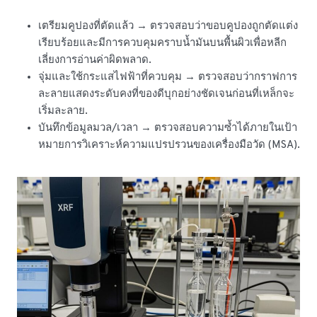
เตรียมคูปองที่ตัดแล้ว → ตรวจสอบว่าขอบคูปองถูกตัดแต่ง
เรียบร้อยและมีการควบคุมคราบน้ำมันบนพื้นผิวเพื่อหลีก
เลี่ยงการอ่านค่าผิดพลาด.
จุ่มและใช้กระแสไฟฟ้าที่ควบคุม → ตรวจสอบว่ากราฟการ
ละลายแสดงระดับคงที่ของดีบุกอย่างชัดเจนก่อนที่เหล็กจะ
เริ่มละลาย.
บันทึกข้อมูลมวล/เวลา → ตรวจสอบความซ้ำได้ภายในเป้า
หมายการวิเคราะห์ความแปรปรวนของเครื่องมือวัด (MSA).