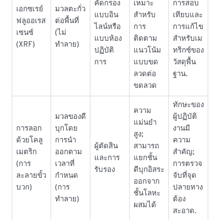
คัดกรอง
เหมาะ
การสอบ
เอกซเรย์
มวลตะกั่ว
แบบอิน
สำหรับ
เทียบและ
ฟลูออเรส
ต่อพื้นที่
ไลน์หรือ
การ
การแก้ไข
เซนซ์
(ไม่
แบบห้อง
ติดตาม
สำหรับเม
(XRF)
ทำลาย)
ปฏิบัติ
แนวโน้ม
ทริกซ์ของ
การ
แบบขด
วัสดุพื้น
ลวดต่อ
ฐาน.
ขดลวด
ทักษะของ
ความ
มวลของดี
ผู้ปฏิบัติ
แม่นยำ
การลอก
บุกโดย
งานมี
สูง;
ด้วยโคลู
การนำ
ความ
ผู้ตัดสิน
สามารถ
เมตริก
ออกตาม
สำคัญ;
และการ
แยกชั้น
(การ
เวลาที่
การตรวจ
รับรอง
ดีบุกอิสระ
ละลายขั้ว
กำหนด
จับที่จุด
ออกจาก
บวก)
(การ
ปลายทาง
ชั้นโลหะ
ทำลาย)
ต้อง
ผสมได้
สะอาด.