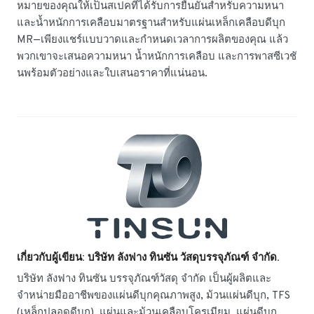
หมายของคุณให้เป็นสเปคที่ได้รับการยืนยันสำหรับความหนา
และน้ำหนักการเคลือบมาตรฐานสำหรับแผ่นเหล็กเคลือบดีบุก
MR—เพียงแชร์แบบวาดและกำหนดเวลาการผลิตของคุณ แล้ว
พวกเขาจะเสนอความหนา น้ำหนักการเคลือบ และการพาสซีเวชั
นพร้อมตัวอย่างและใบเสนอราคาที่แน่นอน.
เกี่ยวกับผู้เขียน: บริษัท ลังฟาง ทินซัน วัสดุบรรจุภัณฑ์ จำกัด.
บริษัท ลังฟาง ทินซัน บรรจุภัณฑ์วัสดุ จำกัด เป็นผู้ผลิตและ
จำหน่ายมืออาชีพของแผ่นดีบุกคุณภาพสูง, ม้วนแผ่นดีบุก, TFS
(เหล็กปลอดดีบุก), แผ่นและม้วนเคลือบโครเมียม, แผ่นดีบุก