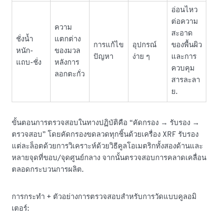
อ่อนไหว
ต่อความ
ความ
สะอาด
ชั่งน้ำ
แตกต่าง
การแก้ไข
อุปกรณ์
ของพื้นผิว
หนัก-
ของมวล
ปัญหา
ง่าย ๆ
และการ
แถบ-ชั่ง
หลังการ
ควบคุม
ลอกตะกั่ว
สารละลา
ย.
ขั้นตอนการตรวจสอบในทางปฏิบัติคือ “คัดกรอง → รับรอง →
ตรวจสอบ” โดยคัดกรองขดลวดทุกชิ้นด้วยเครื่อง XRF รับรอง
แต่ละล็อตด้วยการวิเคราะห์ด้วยวิธีคูลโอเมตริกทั้งสองด้านและ
หลายจุดที่ขอบ/จุดศูนย์กลาง จากนั้นตรวจสอบการคลาดเคลื่อน
ตลอดกระบวนการผลิต.
การกระทำ + ตัวอย่างการตรวจสอบสำหรับการวัดแบบคูลอมิ
เตอร์: